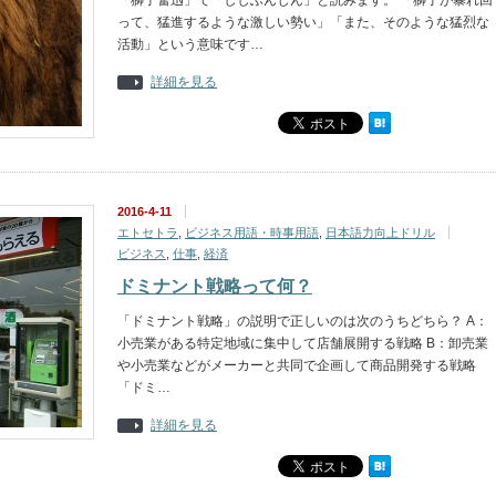
「獅子奮迅」で「ししふんじん」と読みます。 「獅子が暴れ回
って、猛進するような激しい勢い」「また、そのような猛烈な
活動」という意味です…
詳細を見る
2016-4-11
エトセトラ
,
ビジネス用語・時事用語
,
日本語力向上ドリル
ビジネス
,
仕事
,
経済
ドミナント戦略って何？
「ドミナント戦略」の説明で正しいのは次のうちどちら？ A：
小売業がある特定地域に集中して店舗展開する戦略 B：卸売業
や小売業などがメーカーと共同で企画して商品開発する戦略
「ドミ…
詳細を見る