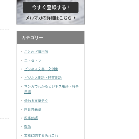
カテゴリー
ことわざ慣用句
エトセトラ
ビジネス文書 文例集
ビジネス用語・時事用語
マンガでわかるビジネス用語・時事
用語
伝わる文章テク
同音異義語
四字熟語
敬語
文章に関するあれこれ