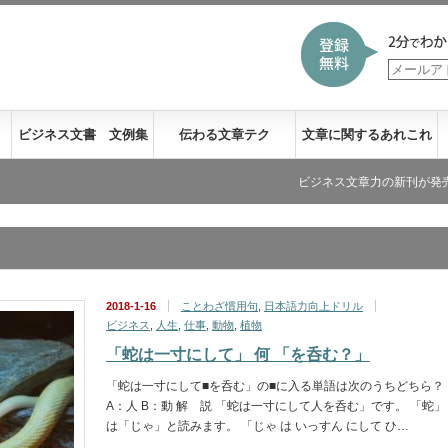
ビジネス文書 文例集
伝わる文章テク
文章に関するあれこれ
ビジネス文章力の新刊が発売になりまし
2018-1-16
ことわざ慣用句
,
日本語力向上ドリル
ビジネス
,
人生
,
仕事
,
動物
,
植物
「蛇は一寸にして」 何 「を呑む？」
「蛇は一寸にして■を呑む」の■に入る単語は次のうちどちら？
A：人 B：動 解 説 「蛇は一寸にして人を呑む」です。 「蛇」
は「じゃ」と読みます。 「じゃ は いっすん にして ひ…