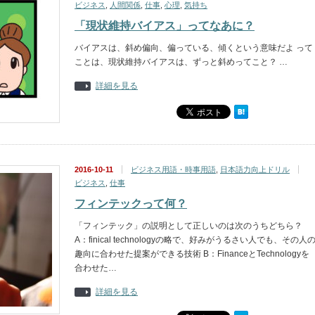
ビジネス
,
人間関係
,
仕事
,
心理
,
気持ち
「現状維持バイアス」ってなあに？
バイアスは、斜め偏向、偏っている、傾くという意味だよ って
ことは、現状維持バイアスは、ずっと斜めってこと？ …
詳細を見る
2016-10-11
ビジネス用語・時事用語
,
日本語力向上ドリル
ビジネス
,
仕事
フィンテックって何？
「フィンテック」の説明として正しいのは次のうちどちら？
A：finical technologyの略で、好みがうるさい人でも、その人
趣向に合わせた提案ができる技術 B：FinanceとTechnologyを
合わせた…
詳細を見る