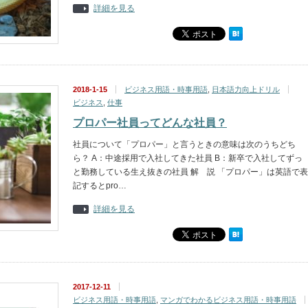
詳細を見る
2018-1-15
ビジネス用語・時事用語
,
日本語力向上ドリル
ビジネス
,
仕事
プロパー社員ってどんな社員？
社員について「プロパー」と言うときの意味は次のうちどち
ら？ A：中途採用で入社してきた社員 B：新卒で入社してずっ
と勤務している生え抜きの社員 解 説 「プロパー」は英語で表
記するとpro…
詳細を見る
2017-12-11
ビジネス用語・時事用語
,
マンガでわかるビジネス用語・時事用語