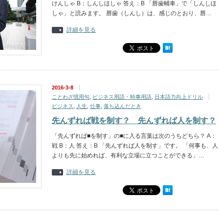
けんしゃ B：しんしほしゃ 答え：B 「唇歯輔車」で「しんしほ
しゃ」と読みます。 唇歯（しんし）は、感じのとおり、唇…
詳細を見る
2016-3-8
ことわざ慣用句
,
ビジネス用語・時事用語
,
日本語力向上ドリル
ビジネス
,
人生
,
仕事
,
落ち込んだとき
先んずれば戦を制す？ 先んずれば人を制す？
「先んずれば■を制す」の■に入る言葉は次のうちどちら？ A：
戦 B：人 答え：B 「先んずれば人を制す」です。 「何事も、人
よりも先に始めれば、有利な立場に立つことができる」…
詳細を見る