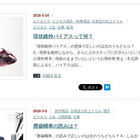
2016-3-14
エトセトラ
,
ビジネス用語・時事用語
,
日本語力向上ドリル
ビジネス
,
人生
,
仕事
,
経済
現状維持バイアスって何？
「現状維持バイアス」の意味で正しいのは次のうちどちら？
A：現状を維持しながら、さらに上のステップに行きたいとい
心理作用 B：現状のままでいたいという心理作用 答え：B 広辞
苑によると、バイアスは以…
詳細を見る
2016-3-9
四字熟語
,
日本語力向上ドリル
,
漢字
ビジネス
,
人生
,
人間関係
,
仕事
唇歯輔車の読みは？
「唇歯輔車」の読みで正しいのは次のうちどちら？ A：しんが