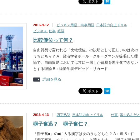
2016-9-12
ビジネス用語・時事用語
,
日本語力向上ドリル
ビジネス
,
仕事
,
経済
比較優位って何？
自由貿易で言われる「比較優位」の説明として正しいのは次の
うちどちら？ A：経済学者ポール・クルーグマンが提唱した理
論で、自由貿易においては常に一国しか貿易を黒字化できない
とする理論 B：経済学者デビッド・リカード…
詳細を見る
2016-4-13
四字熟語
,
日本語力向上ドリル
仕事
,
落ち込んだ
獅子奮迅？ 獅子奮仁？
「獅子奮■」の■に入る漢字は次のうちどちら？ A：迅 B：仁