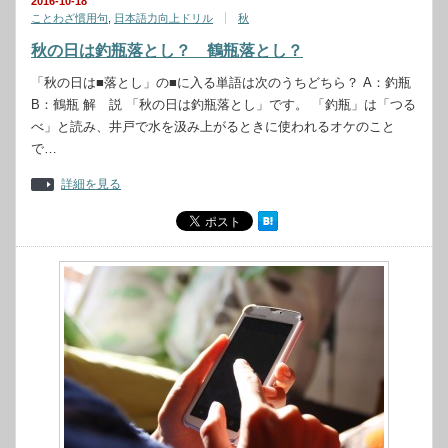
2016-10-18
ことわざ慣用句
,
日本語力向上ドリル
秋
秋の日は釣瓶落とし？ 鶴瓶落とし？
「秋の日は■落とし」の■に入る単語は次のうちどちら？ A：釣瓶
B：鶴瓶 解 説 「秋の日は釣瓶落とし」です。 「釣瓶」は「つる
べ」と読み、井戸で水を汲み上がるときに使われるオケのこと
で…
詳細を見る