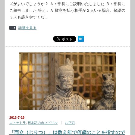
ズがよいでしょうか？ Ａ：部長にご説明いたしました Ｂ：部長に
ご報告しました 答え：Ａ 敬意を払う相手が２人いる場合、敬語の
ミスも起きやすくな…
詳細を見る
2013-7-19
エトセトラ
,
日本語力向上ドリル
お正月
「而立（じりつ）」は数え年で何歳のことを指すので