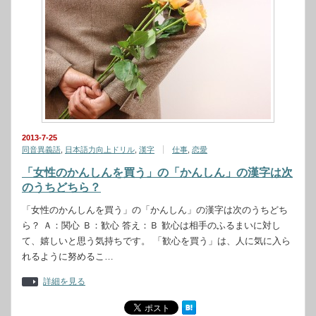
2013-7-25
同音異義語
,
日本語力向上ドリル
,
漢字
仕事
,
恋愛
「女性のかんしんを買う」の「かんしん」の漢字は次
のうちどちら？
「女性のかんしんを買う」の「かんしん」の漢字は次のうちどち
ら？ Ａ：関心 Ｂ：歓心 答え：Ｂ 歓心は相手のふるまいに対し
て、嬉しいと思う気持ちです。 「歓心を買う」は、人に気に入ら
れるように努めるこ…
詳細を見る