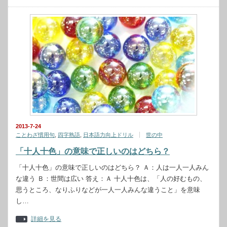
2013-7-24
ことわざ慣用句
,
四字熟語
,
日本語力向上ドリル
世の中
「十人十色」の意味で正しいのはどちら？
「十人十色」の意味で正しいのはどちら？ Ａ：人は一人一人みん
な違う Ｂ：世間は広い 答え：Ａ 十人十色は、「人の好むもの、
思うところ、なりふりなどが一人一人みんな違うこと」を意味
し…
詳細を見る