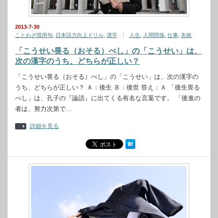
2013-7-30
ことわざ慣用句
,
日本語力向上ドリル
,
漢字
人生
,
人間関係
,
仕事
,
失敗
「こうせい畏る（おそる）べし」の「こうせい」は、
次の漢字のうち、どちらが正しい？
「こうせい畏る（おそる）べし」の「こうせい」は、次の漢字の
うち、どちらが正しい？ Ａ：後生 Ｂ：後世 答え：Ａ 「後生畏る
べし」は、孔子の『論語』に出てくる有名な言葉です。 「後進の
者は、努力次第で…
詳細を見る