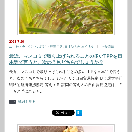
2013-7-26
エトセトラ
,
ビジネス用語・時事用語
,
日本語力向上ドリル
社会問題
最近、マスコミで取り上げられることの多いTPPを日
本語で言うと、次のうちどちらでしょうか？
最近、マスコミで取り上げられることの多いTPPを日本語で言う
と、次のうちどちらでしょうか？ Ａ：自由貿易協定 Ｂ：環太平洋
戦略的経済連携協定 答え：Ｂ 設問の答えＡの自由貿易協定は、Ｆ
ＴＡと呼ばれるも…
詳細を見る