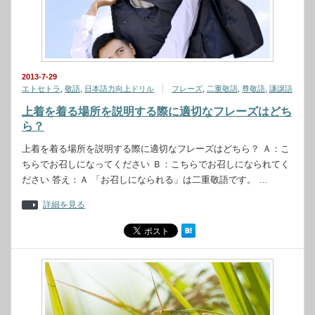
2013-7-29
エトセトラ
,
敬語
,
日本語力向上ドリル
フレーズ
,
二重敬語
,
尊敬語
,
謙譲語
上着を着る場所を説明する際に適切なフレーズはどち
ら？
上着を着る場所を説明する際に適切なフレーズはどちら？ Ａ：こ
ちらでお召しになってください Ｂ：こちらでお召しになられてく
ださい 答え：Ａ 「お召しになられる」は二重敬語です。 …
詳細を見る