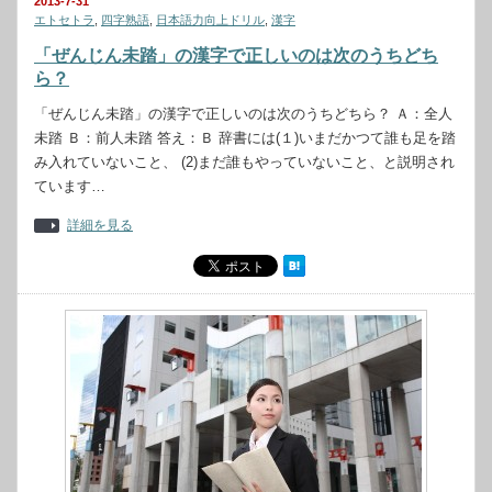
2013-7-31
エトセトラ
,
四字熟語
,
日本語力向上ドリル
,
漢字
「ぜんじん未踏」の漢字で正しいのは次のうちどち
ら？
「ぜんじん未踏」の漢字で正しいのは次のうちどちら？ Ａ：全人
未踏 Ｂ：前人未踏 答え：Ｂ 辞書には(１)いまだかつて誰も足を踏
み入れていないこと、 (2)まだ誰もやっていないこと、と説明され
ています…
詳細を見る