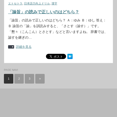
エトセトラ
,
日本語力向上ドリル
,
漢字
「諭旨」の読みで正しいのはどちら？
「諭旨」の読みで正しいのはどちら？ Ａ：ゆみ Ｂ：ゆし 答え：
Ｂ 諭旨の「諭」を訓読みすると、「さとす（諭す）」です。
「懇々（こんこん）とさとす」などと言いますよね。 辞書では、
諭すを継ぎの…
詳細を見る
PAGE NAVI
1
2
3
»