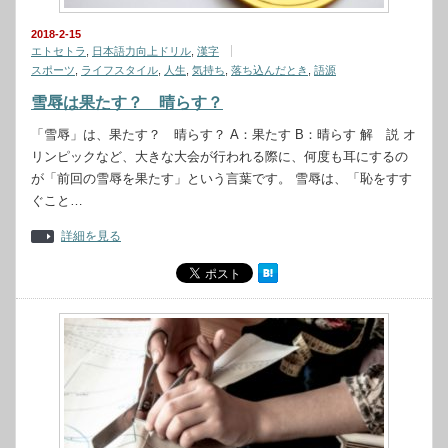
2018-2-15
エトセトラ
,
日本語力向上ドリル
,
漢字
スポーツ
,
ライフスタイル
,
人生
,
気持ち
,
落ち込んだとき
,
語源
雪辱は果たす？ 晴らす？
「雪辱」は、果たす？ 晴らす？ A：果たす B：晴らす 解 説 オ
リンピックなど、大きな大会が行われる際に、何度も耳にするの
が「前回の雪辱を果たす」という言葉です。 雪辱は、「恥をすす
ぐこと…
詳細を見る