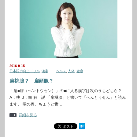
2016-9-15
日本語力向上ドリル
,
漢字
ヘルス
,
人体
,
健康
扁桃腺？ 扁頭腺？
「扁■腺（ヘントウセン）」の■に入る漢字は次のうちどちら？
A：桃 B：頭 解 説 「扁桃腺」と書いて「へんとうせん」と読み
ます。 喉の奥、ちょうど舌…
詳細を見る