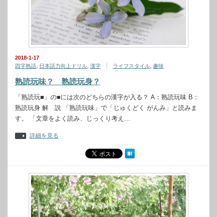
2018-1-17
四字熟語
,
日本語力向上ドリル
,
漢字
ライフスタイル
,
趣味
熟読玩味？ 熟読玩身？
「熟読玩■」の■には次のどちらの漢字が入る？ A：熟読玩味 B：
熟読玩身 解 説 「熟読玩味」で「じゅくどく がんみ」と読みま
す。 「文章をよく読み、じっくり考え…
詳細を見る