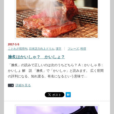
2017-1-5
ことわざ慣用句
,
日本語力向上ドリル
,
漢字
フレーズ
,
料理
膾炙はかいしゃ？ かいしょ？
「膾炙」の読みで正しいのは次のうちどちら？ A：かいしゃ B：
かいしょ 解 説 「膾炙」で「かいしゃ」と読みます。 広く世間
の評判になる、知れ渡る、有名になるという意味で…
詳細を見る