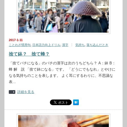
2017-1-11
ことわざ慣用句
,
日本語力向上ドリル
,
漢字
気持ち
,
落ち込んだとき
捨て鉢？ 捨て蜂？
「捨てバチになる」のバチの漢字は次のうちどちら？ A：鉢 B：
蜂 解 説 「捨て鉢になる」です。 「どうにでもなれ」とやけに
なる気持ちのことを表します。 よく耳にするわりに、不思議な
表…
詳細を見る