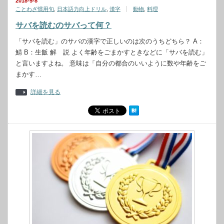
2018-5-8
ことわざ慣用句
,
日本語力向上ドリル
,
漢字
動物
,
料理
サバを読むのサバって何？
「サバを読む」のサバの漢字で正しいのは次のうちどちら？ A：
鯖 B：生飯 解 説 よく年齢をごまかすときなどに「サバを読む」
と言いますよね。 意味は「自分の都合のいいように数や年齢をご
まかす…
詳細を見る