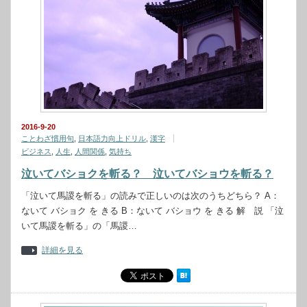
2016-9-20
ことわざ慣用句
,
日本語力向上ドリル
,
漢字
ビジネス
,
人生
,
人間関係
,
気持ち
泣いてバショクを斬る？ 泣いてバショウを斬る？
「泣いて馬謖を斬る」の読みで正しいのは次のうちどちら？ A：
ないて バショク を きる B：ないて バショウ を きる 解 説 「泣
いて馬謖を斬る」の「馬謖…
詳細を見る