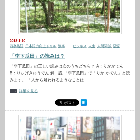
2018-1-10
四字熟語
,
日本語力向上ドリル
,
漢字
ビジネス
,
人生
,
人間関係
,
語源
「李下瓜田」の読みは？
「李下瓜田」の正しい読みは次のうちどちら？ A：りかかでん
B：りぃげきゅうでん 解 説 「李下瓜田」で「りか かでん」と読
みます。 「人から疑われるようなことは…
詳細を見る