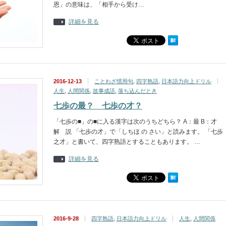
恩」の意味は、「相手から受け…
詳細を見る
2016-12-13
ことわざ慣用句
,
四字熟語
,
日本語力向上ドリル
人生
,
人間関係
,
故事成語
,
落ち込んだとき
七歩の最？ 七歩の才？
「七歩の■」の■に入る漢字は次のうちどちら？ A：最 B：才
解 説 「七歩の才」で「しちほ の さい」と読みます。 「七歩
之才」と書いて、四字熟語とすることもあります。 …
詳細を見る
2016-9-28
四字熟語
,
日本語力向上ドリル
人生
,
人間関係