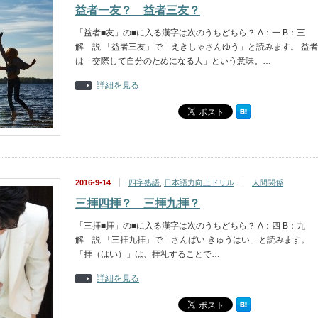
益者一友？ 益者三友？
「益者■友」の■に入る漢字は次のうちどちら？ A：一 B：三
解 説 「益者三友」で「えきしゃさんゆう」と読みます。 益者
は「交際して自分のためになる人」という意味。…
詳細を見る
2016-9-14
四字熟語
,
日本語力向上ドリル
人間関係
三拝四拝？ 三拝九拝？
「三拝■拝」の■に入る漢字は次のうちどちら？ A：四 B：九
解 説 「三拝九拝」で「さんぱい きゅうはい」と読みます。
「拝（はい）」は、拝礼することで…
詳細を見る