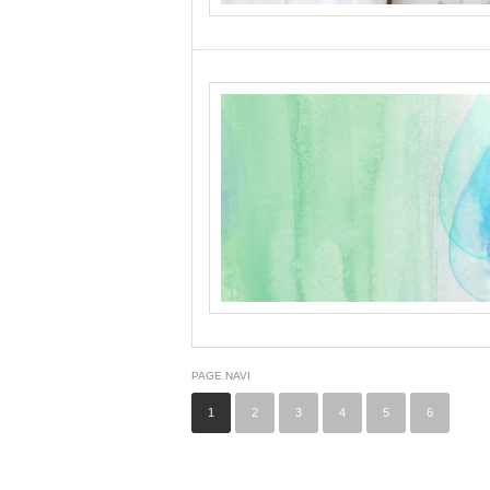
PAGE NAVI
1
2
3
4
5
6
…