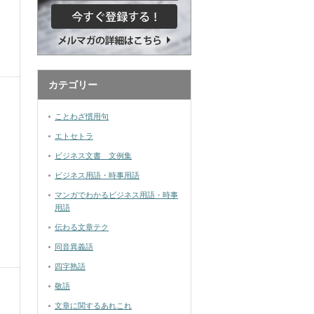
カテゴリー
ことわざ慣用句
エトセトラ
ビジネス文書 文例集
ビジネス用語・時事用語
マンガでわかるビジネス用語・時事
用語
伝わる文章テク
同音異義語
四字熟語
敬語
文章に関するあれこれ