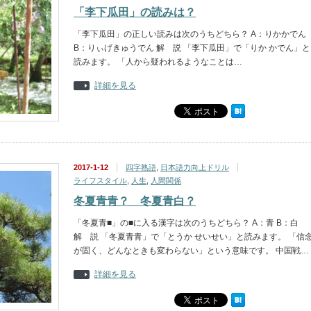
「李下瓜田」の読みは？
「李下瓜田」の正しい読みは次のうちどちら？ A：りかかでん
B：りぃげきゅうでん 解 説 「李下瓜田」で「りか かでん」と
読みます。 「人から疑われるようなことは…
詳細を見る
2017-1-12
四字熟語
,
日本語力向上ドリル
ライフスタイル
,
人生
,
人間関係
冬夏青青？ 冬夏青白？
「冬夏青■」の■に入る漢字は次のうちどちら？ A：青 B：白
解 説 「冬夏青青」で「とうか せいせい」と読みます。 「信
が固く、どんなときも変わらない」という意味です。 中国戦…
詳細を見る