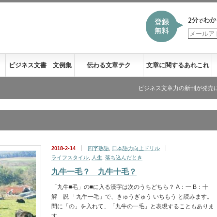
ビジネス文書 文例集
伝わる文章テク
文章に関するあれこれ
ビジネス文章力の新刊が発売になりました
2018-2-14
四字熟語
,
日本語力向上ドリル
ライフスタイル
,
人生
,
落ち込んだとき
九牛一毛？ 九牛十毛？
「九牛■毛」の■に入る漢字は次のうちどちら？ A：一 B：十
解 説 「九牛一毛」で、きゅうぎゅう いちもう と読みます。
間に「の」を入れて、「九牛の一毛」と表現することもありま
す。 …