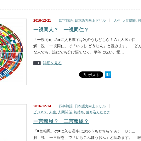
2016-12-21
四字熟語
,
日本語力向上ドリル
人生
,
人間関係
,
一視同人？ 一視同仁？
「一視同■」の■に入る漢字は次のうちどちら？ A：人 B：仁
解 説 「一視同仁」で「いっし どうじん」と読みます。 「ど
な人でも、誰にでも分け隔てなく、平等に扱い、愛…
詳細を見る
2016-12-14
四字熟語
,
日本語力向上ドリル
ビジネス
,
人生
,
人間関係
,
気持ち
,
落ち込んだとき
一言報恩？ 二言報恩？
「■言報恩」の■に入る漢字は次のうちどちら？ A：一 B：二
解 説 「一言報恩」で「いちごんほうおん」と読みます。 「報