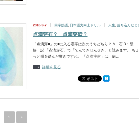
2016-9-7
四字熟語
,
日本語力向上ドリル
人生
,
落ち込んだと
点滴穿石？ 点滴穿壁？
「点滴穿■」の■に入る漢字は次のうちどちら？ A：石 B：壁
解 説 「点滴穿石」で「てんてきせんせき」と読みます。 ちょ
っと韻を踏んだ響きですね。 「点滴注射」は、病…
詳細を見る
9
»