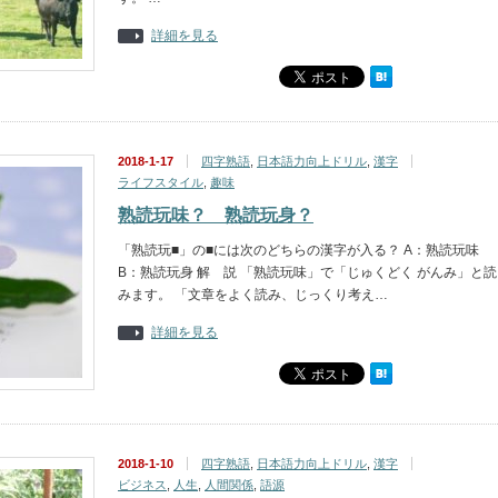
詳細を見る
2018-1-17
四字熟語
,
日本語力向上ドリル
,
漢字
ライフスタイル
,
趣味
熟読玩味？ 熟読玩身？
「熟読玩■」の■には次のどちらの漢字が入る？ A：熟読玩味
B：熟読玩身 解 説 「熟読玩味」で「じゅくどく がんみ」と読
みます。 「文章をよく読み、じっくり考え…
詳細を見る
2018-1-10
四字熟語
,
日本語力向上ドリル
,
漢字
ビジネス
,
人生
,
人間関係
,
語源