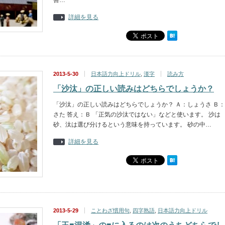
善…
詳細を見る
2013-5-30
日本語力向上ドリル
,
漢字
読み方
「沙汰」の正しい読みはどちらでしょうか？
「沙汰」の正しい読みはどちらでしょうか？ Ａ：しょうさ Ｂ：
さた 答え：Ｂ 「正気の沙汰ではない」などと使います。 沙は
砂、汰は選び分けるという意味を持っています。 砂の中…
詳細を見る
2013-5-29
ことわざ慣用句
,
四字熟語
,
日本語力向上ドリル