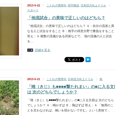
2013-5-22
ことわざ慣用句
,
四字熟語
,
日本語力向上ドリル
スポーツ
「他流試合」の意味で正しいのはどちら？
「他流試合」の意味で正しいのはどちら？ Ａ：自分の流派と異
なる人と試合をすること Ｂ：相手の得意分野で勝負をすること
答え：Ａ 複数の流儀がある武術などで、 他の流儀の人と試合
を…
詳細を見る
2013-5-21
ことわざ慣用句
,
日本語力向上ドリル
鳥
「雉（きじ）も■■■■撃たれまい」の■に入る文
は 次のどちらでしょうか？
「雉（きじ）も■■■■撃たれまい」の■に入る文節は 次のどちら
でしょうか？ Ａ：鳴かずば Ｂ：飛ばずば 答え：Ａ 「無用のこ
とを言わなければ、禍いを招かないですむ」という意味で…