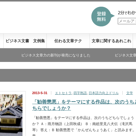
ビジネス文書 文例集
伝わる文章テク
文章に関するあれこれ
ビジネス文章力の新刊が発売になりました
ビジネス文章力が書き下
2013-5-31
エトセトラ
,
四字熟語
,
日本語力向上ドリル
文学
「勧善懲悪」をテーマにする作品は、次のうち
ちらでしょうか？
「勧善懲悪」をテーマにする作品は、次のうちどちらでしょう
か？ Ａ：雨月物語（上田秋成） Ｂ：南総里見八犬伝（滝沢馬
琴） 答え：Ｂ 勧善懲悪で「かんぜんちょうあく」と読みます。