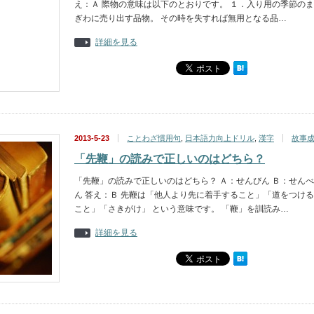
え：Ａ 際物の意味は以下のとおりです。 １．入り用の季節のま
ぎわに売り出す品物。 その時を失すれば無用となる品…
詳細を見る
2013-5-23
ことわざ慣用句
,
日本語力向上ドリル
,
漢字
故事
「先鞭」の読みで正しいのはどちら？
「先鞭」の読みで正しいのはどちら？ Ａ：せんびん Ｂ：せんべ
ん 答え：Ｂ 先鞭は「他人より先に着手すること」「道をつける
こと」「さきがけ」 という意味です。 「鞭」を訓読み…
詳細を見る