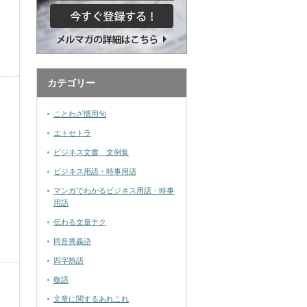
カテゴリー
ことわざ慣用句
エトセトラ
ビジネス文書 文例集
ビジネス用語・時事用語
マンガでわかるビジネス用語・時事
用語
伝わる文章テク
同音異義語
四字熟語
敬語
文章に関するあれこれ