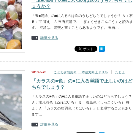
「玉■混淆」の■に入るのは次のうちどちらでし
ょうか？
「玉■混淆」の■に入るのは次のうちどちらでしょうか？ Ａ：石
Ｂ：宝 答え：Ａ 玉石混淆で、「ぎょくせきこんこう」と読みま
す。 混淆は、混交と書くこともあるようです。 玉石…
詳細を見る
2013-5-28
ことわざ慣用句
,
日本語力向上ドリル
たとえ
「カラスの■色」の■に入る単語で正しいのはど
ちらでしょう？
「カラスの■色」の■に入る単語で正しいのはどちらでしょう？
Ａ：濡れ羽色（ぬればいろ） Ｂ：漆黒色（しっこくいろ） 答
え：Ａ 「カラスの鳥羽色（とばいろ）」と表現することもあり
ます…
詳細を見る