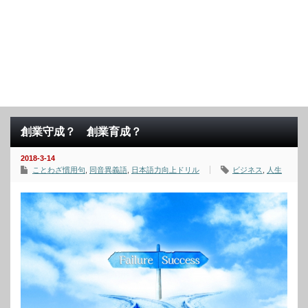
創業守成？ 創業育成？
2018-3-14
ことわざ慣用句
,
同音異義語
,
日本語力向上ドリル
ビジネス
,
人生