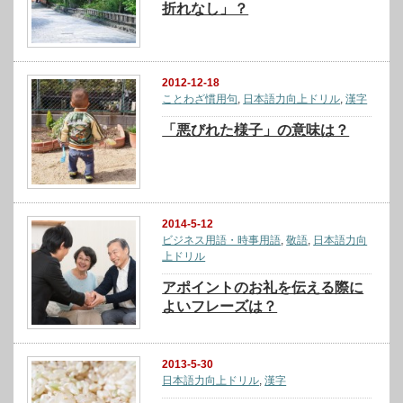
折れなし」？
2012-12-18
ことわざ慣用句
,
日本語力向上ドリル
,
漢字
「悪びれた様子」の意味は？
2014-5-12
ビジネス用語・時事用語
,
敬語
,
日本語力向
上ドリル
アポイントのお礼を伝える際に
よいフレーズは？
2013-5-30
日本語力向上ドリル
,
漢字