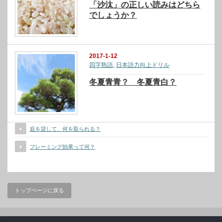
「沙汰」の正しい読みはどちら
でしょうか？
2017-1-12
四字熟語
,
日本語力向上ドリル
冬夏青青？ 冬夏青白？
庇を貸して、何を取られる？
フレーミング効果って何？
トップページに戻る