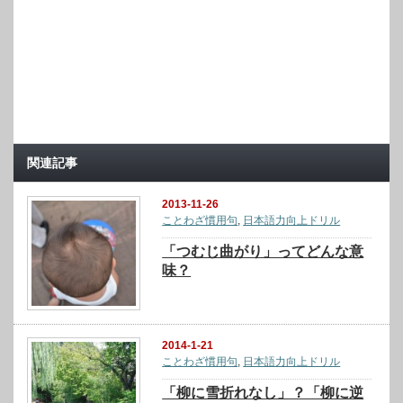
関連記事
2013-11-26
ことわざ慣用句
,
日本語力向上ドリル
「つむじ曲がり」ってどんな意
味？
2014-1-21
ことわざ慣用句
,
日本語力向上ドリル
「柳に雪折れなし」？「柳に逆