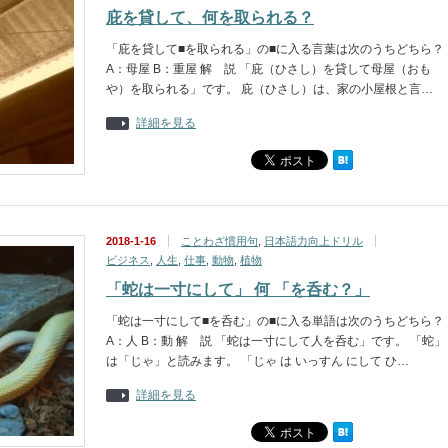
庇を貸して、何を取られる？
「庇を貸して■を取られる」の■に入る言葉は次のうちどちら？
A：母屋 B：重屋 解 説 「庇（ひさし）を貸して母屋（おも
や）を取られる」です。 庇（ひさし）は、家の小屋根と言…
詳細を見る
2018-1-16
ことわざ慣用句
,
日本語力向上ドリル
ビジネス
,
人生
,
仕事
,
動物
,
植物
「蛇は一寸にして」 何 「を呑む？」
「蛇は一寸にして■を呑む」の■に入る単語は次のうちどちら？
A：人 B：動 解 説 「蛇は一寸にして人を呑む」です。 「蛇」
は「じゃ」と読みます。 「じゃ は いっすん にして ひ…
詳細を見る