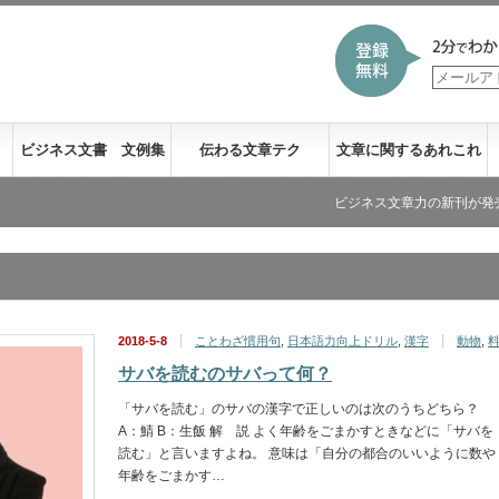
ビジネス文書 文例集
伝わる文章テク
文章に関するあれこれ
ビジネス文章力の新刊が発売になりまし
2018-5-8
ことわざ慣用句
,
日本語力向上ドリル
,
漢字
動物
,
サバを読むのサバって何？
「サバを読む」のサバの漢字で正しいのは次のうちどちら？
A：鯖 B：生飯 解 説 よく年齢をごまかすときなどに「サバを
読む」と言いますよね。 意味は「自分の都合のいいように数や
年齢をごまかす…