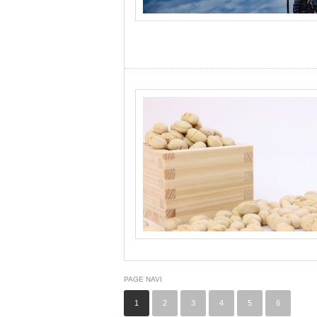
PAGE NAVI
1
2
3
4
5
6
…