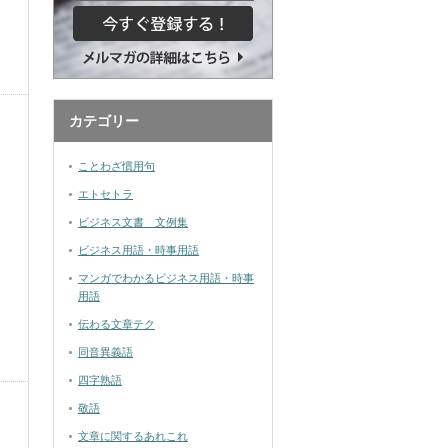
カテゴリー
ことわざ慣用句
エトセトラ
ビジネス文書 文例集
ビジネス用語・時事用語
マンガでわかるビジネス用語・時事
用語
伝わる文章テク
同音異義語
四字熟語
敬語
文章に関するあれこれ