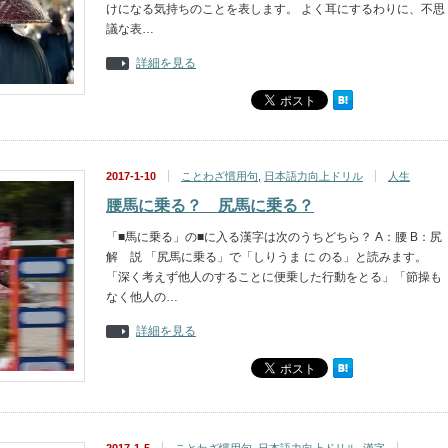
けになる気持ちのことを表します。 よく耳にするわりに、不思
議な表…
詳細を見る
2017-1-10
ことわざ慣用句
,
日本語力向上ドリル
人生
腰馬に乗る？ 尻馬に乗る？
「■馬に乗る」の■に入る漢字は次のうちどちら？ A：腰 B：尻
解 説 「尻馬に乗る」で「しりうま に のる」と読みます。
「深く考えず他人のすることに便乗した行動をとる」「節操も
なく他人の…
詳細を見る