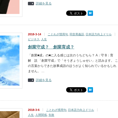
詳細を見る
2018-3-14
ことわざ慣用句
,
同音異義語
,
日本語力向上ドリル
ビジネス
,
人生
創業守成？ 創業育成？
「創業■成」の■に入る感じは次のうちどちら？ A：守 B：育
解 説 「創業守成」で「そうぎょうしゅせい」と読みます。 こ
の言葉からできた故事成語のほうがよく知られているかもしれ
ません。 …
詳細を見る
2018-3-6
ことわざ慣用句
,
日本語力向上ドリル
人生
,
人間関係
,
失敗