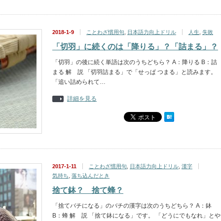
2018-1-9
ことわざ慣用句
,
日本語力向上ドリル
人生
,
失敗
「切羽」に続くのは「降りる」？「詰まる」？
「切羽」の後に続く単語は次のうちどちら？ A：降りる B：詰
まる 解 説 「切羽詰まる」で「せっぱ つまる」と読みます。
「追い詰められて…
詳細を見る
2017-1-11
ことわざ慣用句
,
日本語力向上ドリル
,
漢字
気持ち
,
落ち込んだとき
捨て鉢？ 捨て蜂？
「捨てバチになる」のバチの漢字は次のうちどちら？ A：鉢
B：蜂 解 説 「捨て鉢になる」です。 「どうにでもなれ」とや