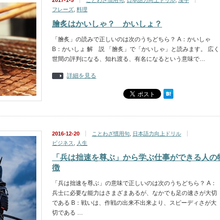
2017-1-5
ことわざ慣用句
,
日本語力向上ドリル
,
漢字
フレーズ
,
料理
膾炙はかいしゃ？ かいしょ？
「膾炙」の読みで正しいのは次のうちどちら？ A：かいしゃ
B：かいしょ 解 説 「膾炙」で「かいしゃ」と読みます。 広く
世間の評判になる、知れ渡る、有名になるという意味で…
詳細を見る
2016-12-20
ことわざ慣用句
,
日本語力向上ドリル
ビジネス
,
人生
「兵は拙速を尊ぶ」から学ぶ仕事ができる人の
徴
「兵は拙速を尊ぶ」の意味で正しいのは次のうちどちら？ A：
兵士に必要な能力はさまざまあるが、なかでも足の速さが大切
である B：戦いは、作戦の出来不出来より、スピーディさが大
切である …