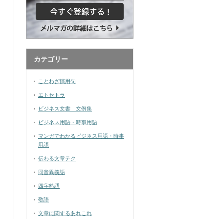
カテゴリー
ことわざ慣用句
エトセトラ
ビジネス文書 文例集
ビジネス用語・時事用語
マンガでわかるビジネス用語・時事
用語
伝わる文章テク
同音異義語
四字熟語
敬語
文章に関するあれこれ