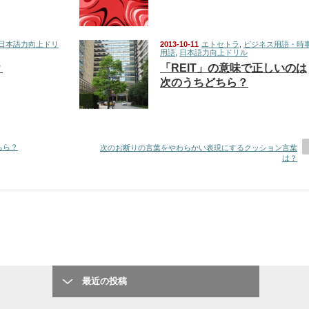
日本語力向上ドリ
2013-10-11
エトセトラ
,
ビジネス用語・時
用語
,
日本語力向上ドリル
？
「REIT」の意味で正しいのは
次のうちどちら？
ちら？
次のお断りの言葉をやわらかい表現にするクッション言葉
は？
最近の投稿