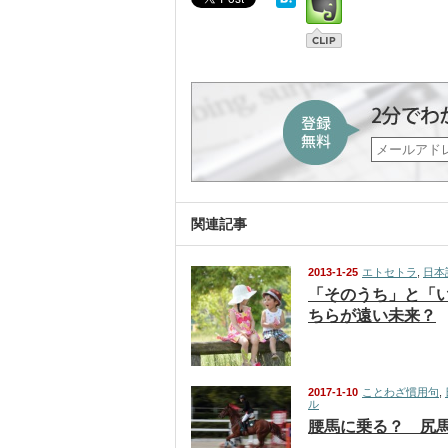
関連記事
2013-1-25
エトセトラ
,
日本
「そのうち」と「
ちらが遠い未来？
2017-1-10
ことわざ慣用句
,
ル
腰馬に乗る？ 尻