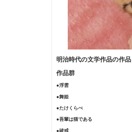
明治時代の文学作品の作
作品群
●浮雲
●舞姫
●たけくらべ
●吾輩は猫である
●破戒