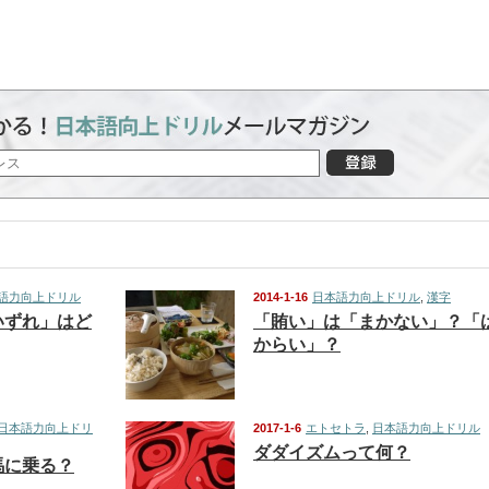
語力向上ドリル
2014-1-16
日本語力向上ドリル
,
漢字
いずれ」はど
「賄い」は「まかない」？「
からい」？
日本語力向上ドリ
2017-1-6
エトセトラ
,
日本語力向上ドリル
ダダイズムって何？
馬に乗る？