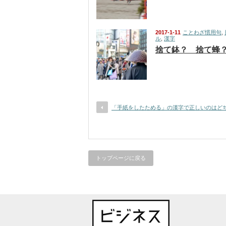
2017-1-11
ことわざ慣用句
,
ル
,
漢字
捨て鉢？ 捨て蜂
「手紙をしたためる」の漢字で正しいのはど
トップページに戻る