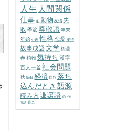
人生
人間関係
仕事
動物
失
友情
冬
尊敬語
敗
季節
年末
性格
恋愛
年始
心理
接待
文学
故事成語
料理
気持ち
春
漢字
植物
社会問題
百人一首
落ち
経済
秋
節目
自然
込んだとき
語源
は
謙譲語
読み方
買い物
音楽
電話