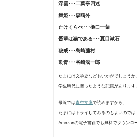
浮雲･･･二葉亭四迷
舞姫･･･森鴎外
たけくらべ･･･樋口一葉
吾輩は猫である･･･夏目漱石
破戒･･･島崎藤村
刺青･･･谷崎潤一郎
たまには文学史などもいかがでしょうか
学生時代に習ったような記憶があります
最近では
青空文庫
で読めますから、
たまにはトライしてみるのもよいのでは
Amazonの電子書籍でも無料でダウン