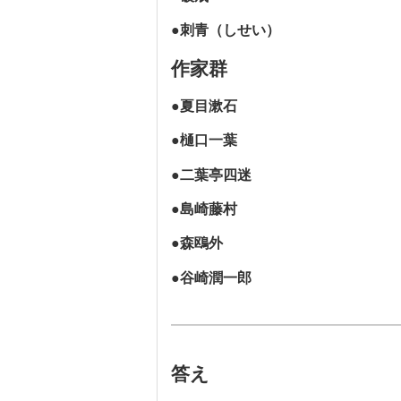
●刺青（しせい）
作家群
●夏目漱石
●樋口一葉
●二葉亭四迷
●島崎藤村
●森鴎外
●谷崎潤一郎
答え