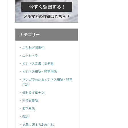
カテゴリー
ことわざ慣用句
エトセトラ
ビジネス文書 文例集
ビジネス用語・時事用語
マンガでわかるビジネス用語・時事
用語
伝わる文章テク
同音異義語
四字熟語
敬語
文章に関するあれこれ