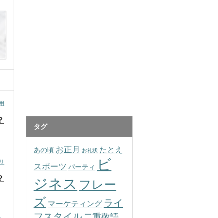
用
？
タグ
お正月
たとえ
あの頃
お礼状
ビ
リ
スポーツ
パーティ
？
ジネス
フレー
ズ
ライ
マーケティング
フスタイル
二重敬語