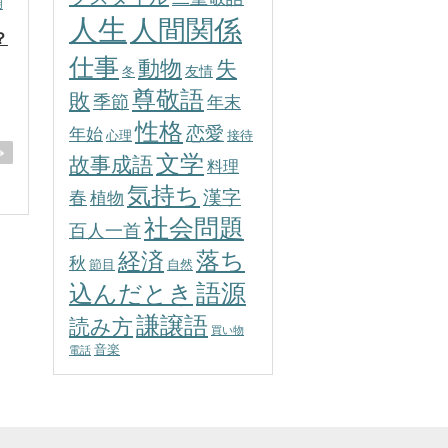
用
人生
人間関係
？
仕事
動物
失
友情
冬
尊敬語
敗
季節
年末
性格
恋愛
年始
心理
接待
文学
故事成語
料理
気持ち
春
漢字
植物
社会問題
百人一首
落ち
経済
秋
節目
自然
込んだとき
語源
謙譲語
読み方
買い物
音楽
電話