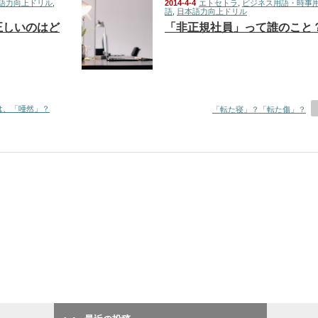
語力向上ドリル
,
2014-4-4
エトセトラ
,
ビジネス用語・時事
語
,
日本語力向上ドリル
正しいのはど
「非正規社員」って誰のこと
は、「唖然」？
「転た寝」？「転た傷」？