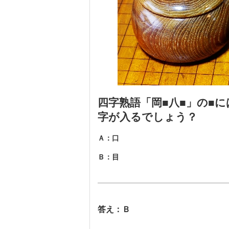
四字熟語「岡■八■」の■
字が入るでしょう？
Ａ：口
Ｂ：目
答え：Ｂ