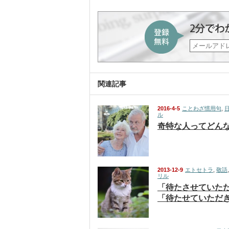
関連記事
2016-4-5
ことわざ慣用句
,
ル
奇特な人ってどん
2013-12-9
エトセトラ
,
敬語
リル
「待たさせていた
「待たせていただ