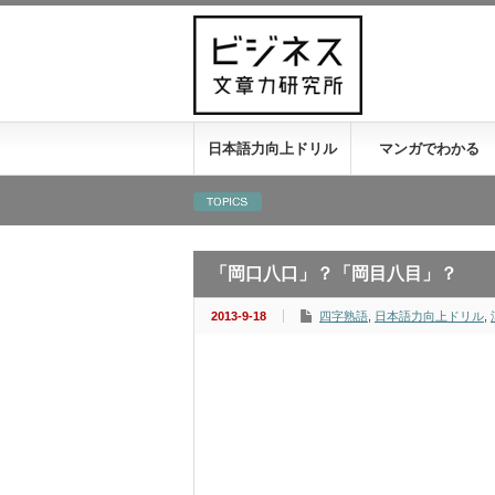
日本語力向上ドリル
マンガでわかる
「岡口八口」？「岡目八目」？
2013-9-18
四字熟語
,
日本語力向上ドリル
,