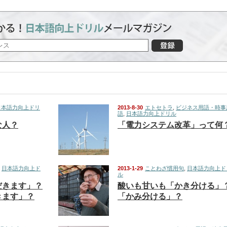
日本語力向上ドリ
2013-8-30
エトセトラ
,
ビジネス用語・時事
語
,
日本語力向上ドリル
な人？
「電力システム改革」って何
,
日本語力向上ド
2013-1-29
ことわざ慣用句
,
日本語力向上ド
ル
だきます」？
酸いも甘いも「かき分ける」
きます」？
「かみ分ける」？