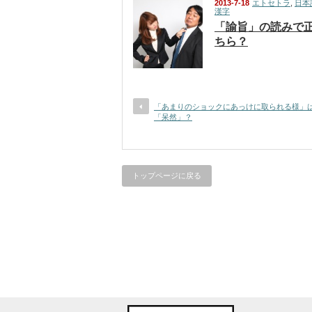
2013-7-18
エトセトラ
,
日本
漢字
「諭旨」の読みで
ちら？
「あまりのショックにあっけに取られる様」
「呆然」？
トップページに戻る