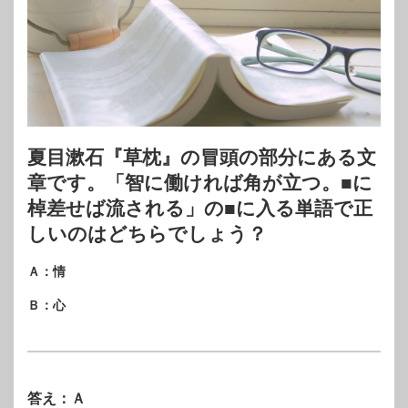
夏目漱石『草枕』の冒頭の部分にある文
章です。「智に働ければ角が立つ。■に
棹差せば流される」の■に入る単語で正
しいのはどちらでしょう？
Ａ：情
Ｂ：心
答え：Ａ