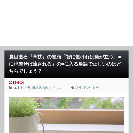
夏目漱石『草枕』の冒頭「智に働ければ角が立つ。■
に棹差せば流される」の■に入る単語で正しいのはど
ちらでしょう？
2013-6-14
エトセトラ
,
日本語力向上ドリル
人生
,
性格
,
文学