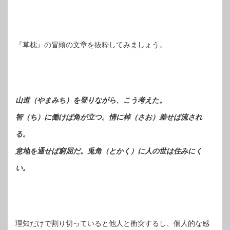
『草枕』の冒頭の文章を抜粋してみましょう。
山道（やまみち）を登りながら、こう考えた。
智（ち）に働けば角が立つ。情に棹（さお）差せば流され
る。
意地を通せば窮屈だ。兎角（とかく）に人の世は住みにく
い。
理知だけで割り切っていると他人と衝突するし、個人的な感