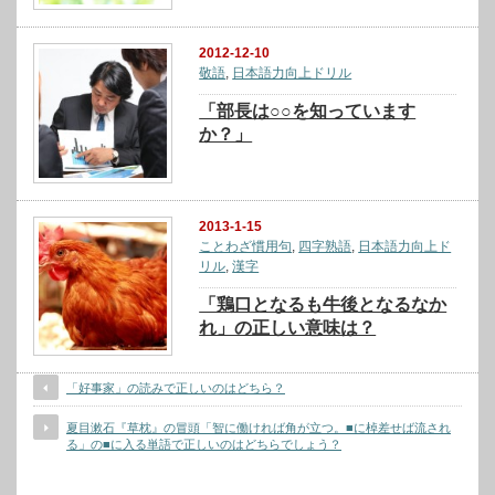
2012-12-10
敬語
,
日本語力向上ドリル
「部長は○○を知っています
か？」
2013-1-15
ことわざ慣用句
,
四字熟語
,
日本語力向上ド
リル
,
漢字
「鶏口となるも牛後となるなか
れ」の正しい意味は？
「好事家」の読みで正しいのはどちら？
夏目漱石『草枕』の冒頭「智に働ければ角が立つ。■に棹差せば流され
る」の■に入る単語で正しいのはどちらでしょう？