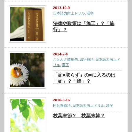
2013-10-9
日本語力向上ドリル
,
漢字
法律や政策は「施工」？「施
行」？
2014-2-4
ことわざ慣用句
,
四字熟語
,
日本語力向上ド
リル
,
漢字
「虻■取らず」の■に入るのは
「虻」？「蜂」？
2016-3-16
同音異義語
,
日本語力向上ドリル
,
漢字
枝葉末節？ 枝葉末幹？