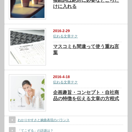
接続詞は絶対に必要なところだ
けに入れる
2016-2-29
伝わる文章テク
マスコミも間違って使う重ね言
葉
2016-4-18
伝わる文章テク
企画趣旨・コンセプト・自社商
品の特徴を伝える文章の方程式
わかりやすさと婉曲表現のバランス
「てこずる」の語源は？