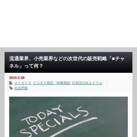
流通業界、小売業界などの次世代の販売戦略「■チャ
ネル」って何？
2014-2-28
エトセトラ
,
ビジネス用語・時事用語
,
日本語力向上ドリル
社会問題