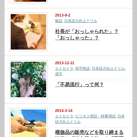
2013-9-2
敬語
,
日本語力向上ドリル
社長が「おっしゃられた」？
「おっしゃった」？
2013-12-11
エトセトラ
,
四字熟語
,
日本語力向上ドリル
,
漢字
「不易流行」って何？
2014-3-14
エトセトラ
,
ビジネス用語・時事用語
,
日本
語力向上ドリル
模倣品の販売などを取り締まる