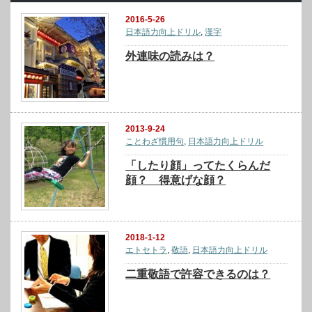
2016-5-26
日本語力向上ドリル
,
漢字
外連味の読みは？
2013-9-24
ことわざ慣用句
,
日本語力向上ドリル
「したり顔」ってたくらんだ
顔？ 得意げな顔？
2018-1-12
エトセトラ
,
敬語
,
日本語力向上ドリル
二重敬語で許容できるのは？