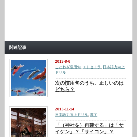
関連記事
2013-8-6
ことわざ慣用句
,
エトセトラ
,
日本語力向上
ドリル
次の慣用句のうち、正しいのは
どちら？
2013-11-14
日本語力向上ドリル
,
漢字
「（神社を）再建する」は「サ
イケン」？「サイコン」？