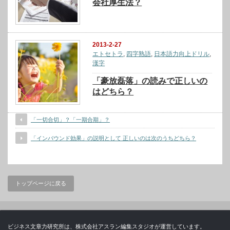
会社厚生法？
2013-2-27
エトセトラ
,
四字熟語
,
日本語力向上ドリル
,
漢字
「豪放磊落」の読みで正しいの
はどちら？
「一切合切」？「一期合期」？
「インバウンド効果」の説明として 正しいのは次のうちどちら？
トップページに戻る
ビジネス文章力研究所は、株式会社アスラン編集スタジオが運営しています。