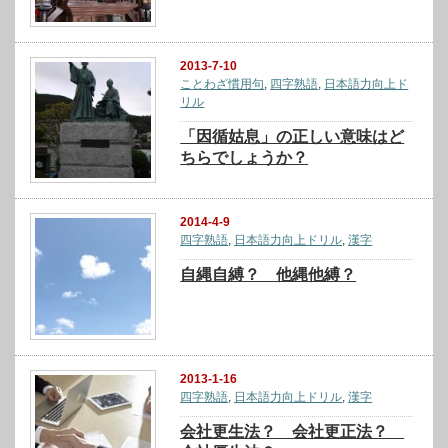
2013-7-10
ことわざ慣用句
,
四字熟語
,
日本語力向上ド
リル
「因循姑息」の正しい意味はど
ちらでしょうか？
2014-4-9
四字熟語
,
日本語力向上ドリル
,
漢字
自縄自縛？ 他縄他縛？
2013-1-16
四字熟語
,
日本語力向上ドリル
,
漢字
会社更生法？ 会社更正法？