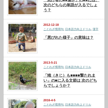
次のどちらの単語が入るでしょ
う？
2012-12-18
ことわざ慣用句
,
日本語力向上ドリル
,
漢字
「悪びれた様子」の意味は？
2013-5-21
ことわざ慣用句
,
日本語力向上ドリル
「雉（きじ）も■■■■撃たれま
い」の■に入る文節は 次のどち
らでしょうか？
2016-4-5
ことわざ慣用句
,
日本語力向上ドリル