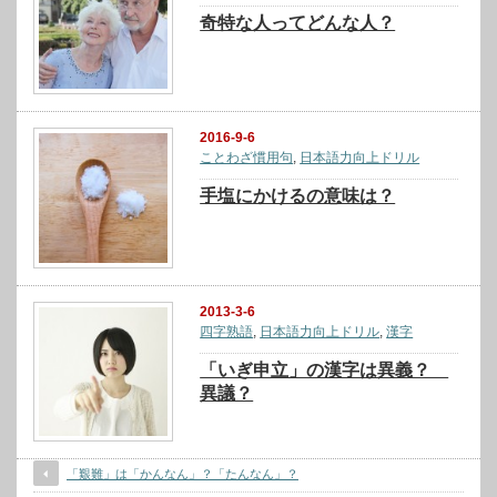
奇特な人ってどんな人？
2016-9-6
ことわざ慣用句
,
日本語力向上ドリル
手塩にかけるの意味は？
2013-3-6
四字熟語
,
日本語力向上ドリル
,
漢字
「いぎ申立」の漢字は異義？
異議？
「艱難」は「かんなん」？「たんなん」？