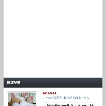
関連記事
2013-5-14
ことわざ慣用句
,
日本語力向上ドリル
「怠け者の■■働き」の■■には、