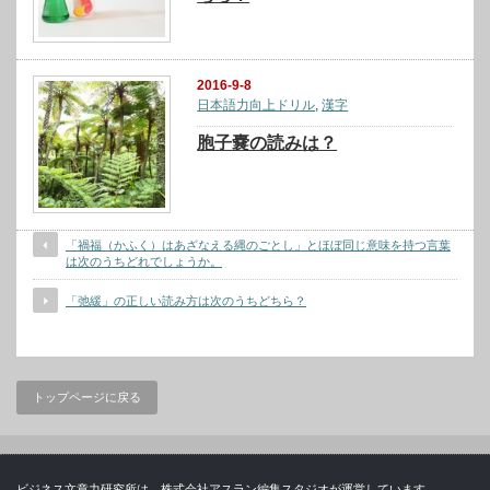
2016-9-8
日本語力向上ドリル
,
漢字
胞子嚢の読みは？
「禍福（かふく）はあざなえる縄のごとし」とほぼ同じ意味を持つ言葉
は次のうちどれでしょうか。
「弛緩」の正しい読み方は次のうちどちら？
トップページに戻る
ビジネス文章力研究所は、株式会社アスラン編集スタジオが運営しています。