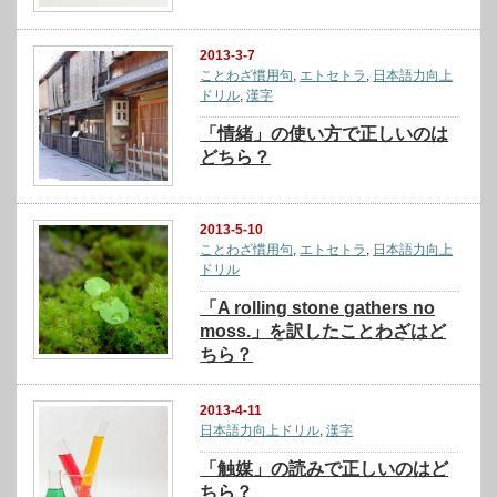
2013-3-7
ことわざ慣用句
,
エトセトラ
,
日本語力向上
ドリル
,
漢字
「情緒」の使い方で正しいのは
どちら？
2013-5-10
ことわざ慣用句
,
エトセトラ
,
日本語力向上
ドリル
「A rolling stone gathers no
moss.」を訳したことわざはど
ちら？
2013-4-11
日本語力向上ドリル
,
漢字
「触媒」の読みで正しいのはど
ちら？