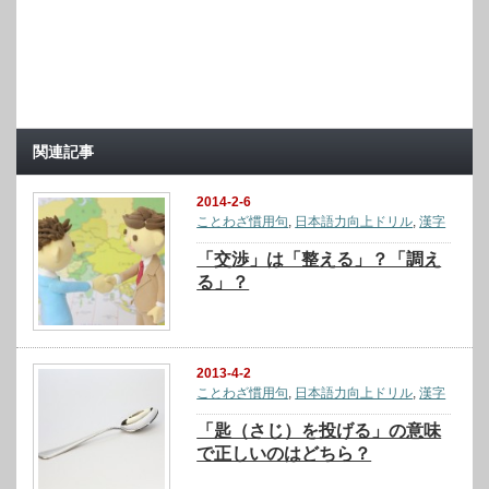
関連記事
2014-2-6
ことわざ慣用句
,
日本語力向上ドリル
,
漢字
「交渉」は「整える」？「調え
る」？
2013-4-2
ことわざ慣用句
,
日本語力向上ドリル
,
漢字
「匙（さじ）を投げる」の意味
で正しいのはどちら？