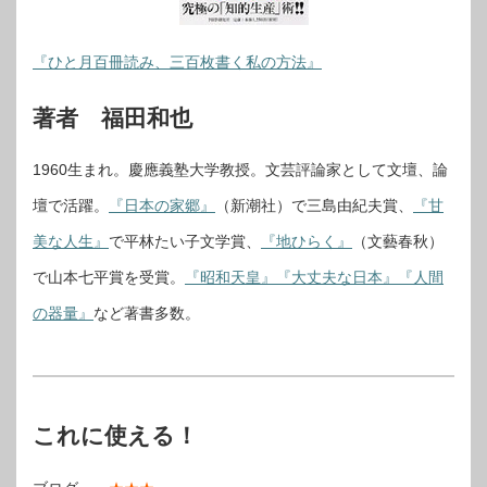
『ひと月百冊読み、三百枚書く私の方法』
著者 福田和也
1960生まれ。慶應義塾大学教授。文芸評論家として文壇、論
壇で活躍。
『日本の家郷』
（新潮社）で三島由紀夫賞、
『甘
美な人生』
で平林たい子文学賞、
『地ひらく』
（文藝春秋）
で山本七平賞を受賞。
『昭和天皇』
『大丈夫な日本』
『人間
の器量』
など著書多数。
これに使える！