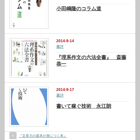
小田嶋隆のコラム道
2014-9-14
書評
『理系作文の六法全書』 斎藤
恭一
2014-9-17
書評
書いて稼ぐ技術 永江朗
『文章力の基本が身につく本』