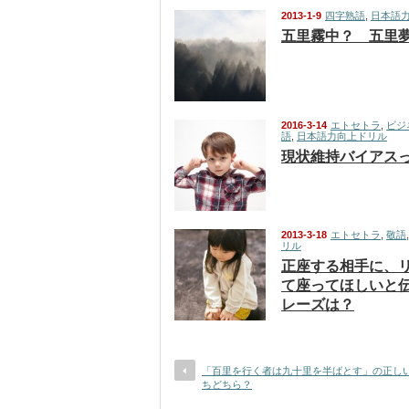
2013-1-9
四字熟語
,
日本語
五里霧中？ 五里
2016-3-14
エトセトラ
,
ビジ
語
,
日本語力向上ドリル
現状維持バイアス
2013-3-18
エトセトラ
,
敬語
リル
正座する相手に、
て座ってほしいと
レーズは？
「百里を行く者は九十里を半ばとす」の正し
ちどちら？