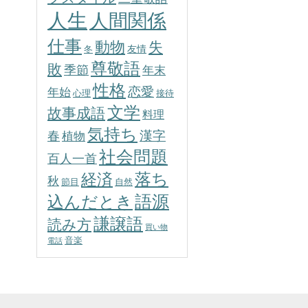
人生
人間関係
仕事
動物
失
友情
冬
尊敬語
敗
季節
年末
性格
恋愛
年始
心理
接待
文学
故事成語
料理
気持ち
春
漢字
植物
社会問題
百人一首
落ち
経済
秋
節目
自然
込んだとき
語源
謙譲語
読み方
買い物
音楽
電話