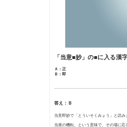
「当意■妙」の■に入る漢
Ａ：正
Ｂ：即
答え：Ｂ
当意即妙で「とういそくみょう」と読み
当座の機転、という意味で、その場に応