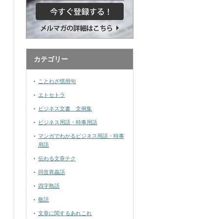
カテゴリー
ことわざ慣用句
エトセトラ
ビジネス文書 文例集
ビジネス用語・時事用語
マンガでわかるビジネス用語・時事
用語
伝わる文章テク
同音異義語
四字熟語
敬語
文章に関するあれこれ