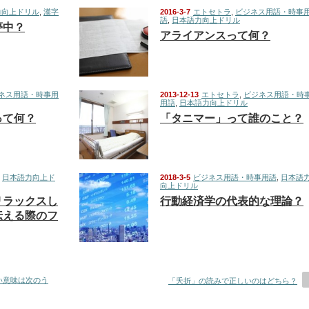
力向上ドリル
,
漢字
2016-3-7
エトセトラ
,
ビジネス用語・時事
語
,
日本語力向上ドリル
夢中？
アライアンスって何？
ネス用語・時事用
2013-12-13
エトセトラ
,
ビジネス用語・時
用語
,
日本語力向上ドリル
って何？
「タニマー」って誰のこと？
,
日本語力向上ド
2018-3-5
ビジネス用語・時事用語
,
日本語
向上ドリル
リラックスし
行動経済学の代表的な理論？
伝える際のフ
い意味は次のう
「夭折」の読みで正しいのはどちら？