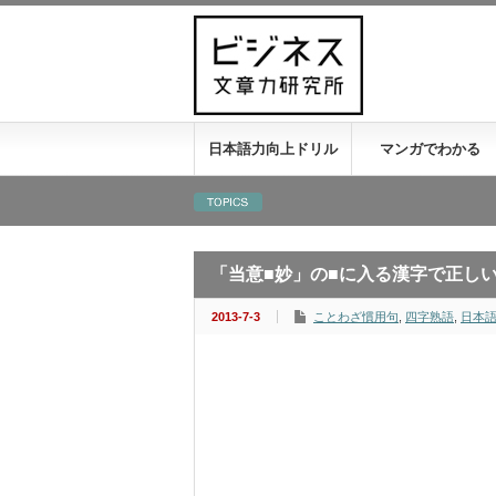
日本語力向上ドリル
マンガでわかる
「当意■妙」の■に入る漢字で正し
2013-7-3
ことわざ慣用句
,
四字熟語
,
日本