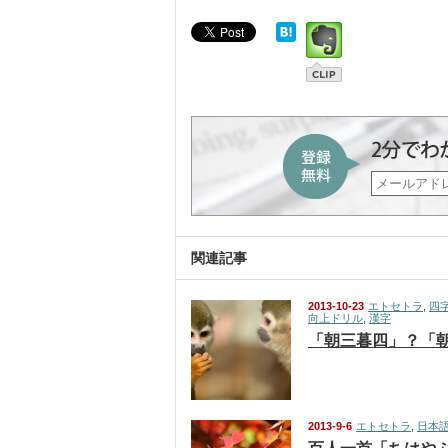
関連記事
2013-10-23
エトセトラ
,
四
向上ドリル
,
漢字
「朝三暮四」？「
2013-9-6
エトセトラ
,
日本