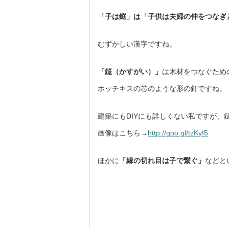
「子は鎹」は「子供は夫婦の仲をつなぎ
むずかしい漢字ですね。
「鎹（かすがい）」
は木材をつなぐため
ホッチキスの芯のような形の釘ですね。
建築にもDIYにも詳しくない私ですが
画像はこちら→
http://goo.gl/tzKyI5
ほかに
「縁の切れ目は子で繋ぐ」
などと