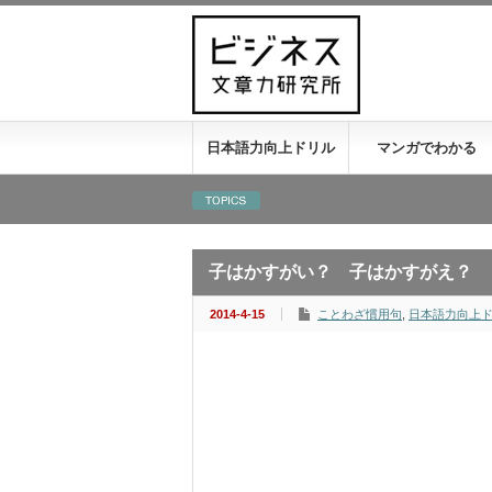
日本語力向上ドリル
マンガでわかる
子はかすがい？ 子はかすがえ？
2014-4-15
ことわざ慣用句
,
日本語力向上