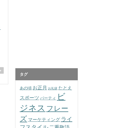
リ
タグ
お正月
たとえ
あの頃
お礼状
ビ
スポーツ
パーティ
ジネス
フレー
ズ
ライ
マーケティング
フスタイル
二重敬語