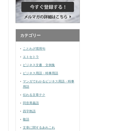
カテゴリー
ことわざ慣用句
エトセトラ
ビジネス文書 文例集
ビジネス用語・時事用語
マンガでわかるビジネス用語・時事
用語
伝わる文章テク
同音異義語
四字熟語
敬語
文章に関するあれこれ