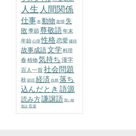
人生
人間関係
仕事
動物
失
友情
冬
尊敬語
敗
季節
年末
性格
恋愛
年始
心理
接待
文学
故事成語
料理
気持ち
春
漢字
植物
社会問題
百人一首
落ち
経済
秋
節目
自然
込んだとき
語源
謙譲語
読み方
買い物
音楽
電話