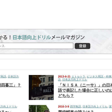
字熟語
,
日本語力
2013-6-21
エトセトラ
,
ビジネス用語・時事
語
,
日本語力向上ドリル
朝四暮三」？
「ＮＩＳＡ（ニーサ）」の日
語で表記した場合に正しいの
どちら？
語力向上ドリル
2016-3-9
四字熟語
,
日本語力向上ドリル
,
漢