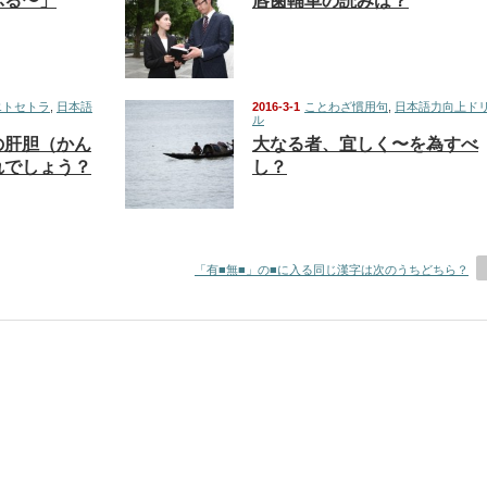
ぶる〜」
唇歯輔車の読みは？
エトセトラ
,
日本語
2016-3-1
ことわざ慣用句
,
日本語力向上ド
ル
の肝胆（かん
大なる者、宜しく〜を為すべ
れでしょう？
し？
「有■無■」の■に入る同じ漢字は次のうちどちら？