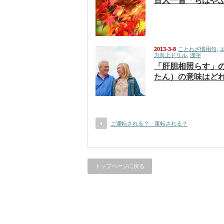
百人一首「ちはや
2013-3-8
ことわざ慣用句
,
力向上ドリル
,
漢字
「肝胆相照らす」
たん）の意味はど
ご運転される？ 運転される？
トップページに戻る