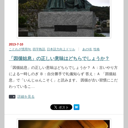
2013-7-10
ことわざ慣用句
,
四字熟語
,
日本語力向上ドリル
あの頃
,
性格
「因循姑息」の正しい意味はどちらでしょうか？
「因循姑息」の正しい意味はどちらでしょうか？ Ａ：古いやり方
による一時しのぎ Ｂ：自分勝手で礼儀知らず 答え：Ａ 「因循姑
息」で「いんじゅんこそく」と読みます。 因循が古い習慣にこだ
わっているこ…
詳細を見る