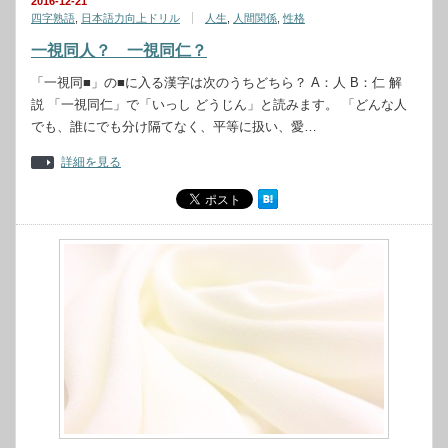
2016-12-21
四字熟語
,
日本語力向上ドリル
人生
,
人間関係
,
性格
一視同人？ 一視同仁？
「一視同■」の■に入る漢字は次のうちどちら？ A：人 B：仁 解
説 「一視同仁」で「いっし どうじん」と読みます。 「どんな人
でも、誰にでも分け隔てなく、平等に扱い、愛…
詳細を見る