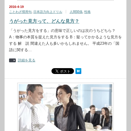
2016-4-19
ことわざ慣用句
,
日本語力向上ドリル
人間関係
,
性格
うがった見方って、どんな見方？
「うがった見方をする」の意味で正しいのは次のうちどちら？
A：物事の本質を捉えた見方をする B：疑ってかかるような見方を
する 解 説 間違えた人も多いかもしれません。 平成23年の「国
語に関する…
詳細を見る