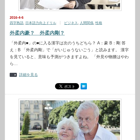
2016-4-6
四字熟語
,
日本語力向上ドリル
ビジネス
,
人間関係
,
性格
外柔内豪？ 外柔内剛？
「外柔内■」の■に入る漢字は次のうちどちら？ A：豪 B：剛 答
え：B 「外柔内剛」で「がいじゅうないごう」と読みます。 漢字
を見ていると、意味も予測がつきますよね。 「外見や物腰はやわ
ら…
詳細を見る