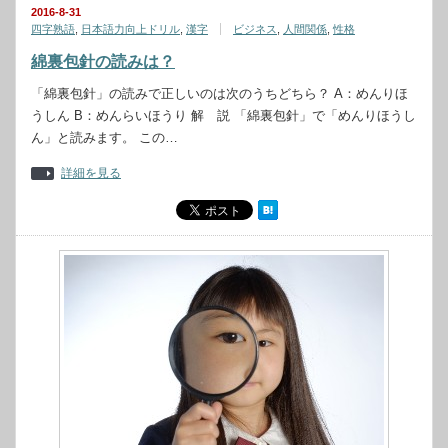
2016-8-31
四字熟語
,
日本語力向上ドリル
,
漢字
ビジネス
,
人間関係
,
性格
綿裏包針の読みは？
「綿裏包針」の読みで正しいのは次のうちどちら？ A：めんりほ
うしん B：めんらいほうり 解 説 「綿裏包針」で「めんりほうし
ん」と読みます。 この…
詳細を見る