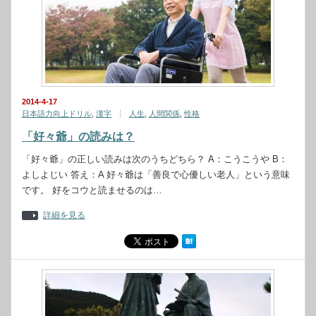
2014-4-17
日本語力向上ドリル
,
漢字
人生
,
人間関係
,
性格
「好々爺」の読みは？
「好々爺」の正しい読みは次のうちどちら？ A：こうこうや B：
よしよじい 答え：A 好々爺は「善良で心優しい老人」という意味
です。 好をコウと読ませるのは…
詳細を見る