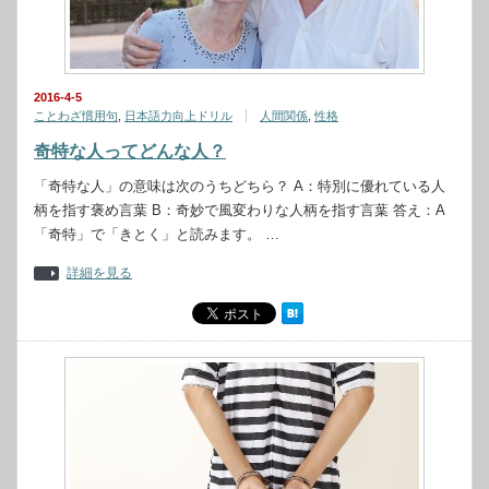
2016-4-5
ことわざ慣用句
,
日本語力向上ドリル
人間関係
,
性格
奇特な人ってどんな人？
「奇特な人」の意味は次のうちどちら？ A：特別に優れている人
柄を指す褒め言葉 B：奇妙で風変わりな人柄を指す言葉 答え：A
「奇特」で「きとく」と読みます。 …
詳細を見る