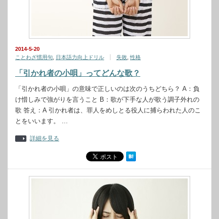
2014-5-20
ことわざ慣用句
,
日本語力向上ドリル
失敗
,
性格
「引かれ者の小唄」ってどんな歌？
「引かれ者の小唄」の意味で正しいのは次のうちどちら？ A：負
け惜しみで強がりを言うこと B：歌が下手な人が歌う調子外れの
歌 答え：A 引かれ者は、罪人をめしとる役人に捕らわれた人のこ
とをいいます。 …
詳細を見る