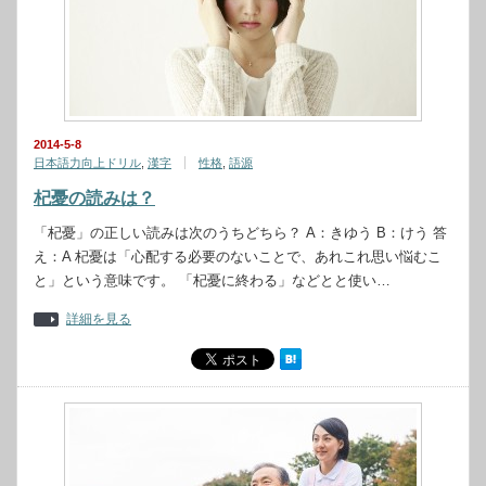
2014-5-8
日本語力向上ドリル
,
漢字
性格
,
語源
杞憂の読みは？
「杞憂」の正しい読みは次のうちどちら？ A：きゆう B：けう 答
え：A 杞憂は「心配する必要のないことで、あれこれ思い悩むこ
と」という意味です。 「杞憂に終わる」などとと使い…
詳細を見る