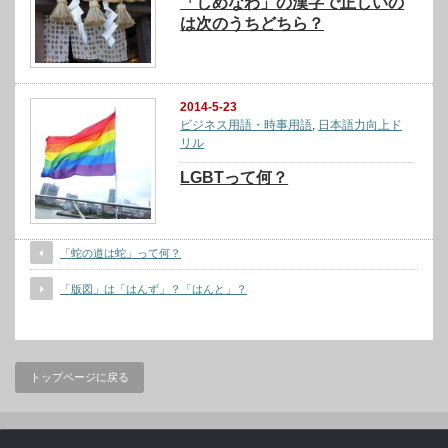
「しめなわ」の漢字で正しいの
は次のうちどちら？
2014-5-23
ビジネス用語・時事用語
,
日本語力向上ド
リル
LGBTって何？
「蛇の道は蛇」って何？
「版図」は「はんず」？「はんと」？
トップページに戻る