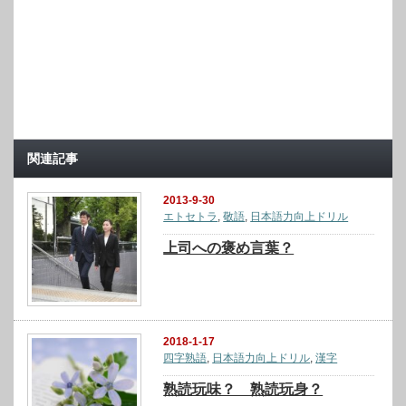
関連記事
2013-9-30
エトセトラ
,
敬語
,
日本語力向上ドリル
上司への褒め言葉？
2018-1-17
四字熟語
,
日本語力向上ドリル
,
漢字
熟読玩味？ 熟読玩身？