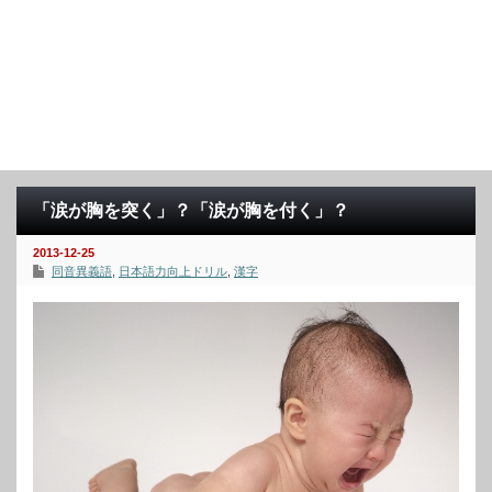
「涙が胸を突く」？「涙が胸を付く」？
2013-12-25
同音異義語
,
日本語力向上ドリル
,
漢字