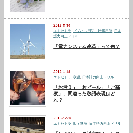
2013-8-30
エトセトラ
,
ビジネス用語・時事用語
,
日本
語力向上ドリル
「電力システム改革」って何？
2013-1-18
エトセトラ
,
敬語
,
日本語力向上ドリル
「お考え」「おビール」「ご高
察」、間違った敬語表現はど
れ？
2013-12-18
エトセトラ
,
四字熟語
,
日本語力向上ドリル