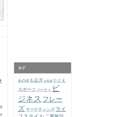
タグ
お正月
たとえ
あの頃
？
お礼状
ビ
スポーツ
パーティ
ジネス
フレー
ズ
漢
ライ
マーケティング
フスタイル
ど
二重敬語