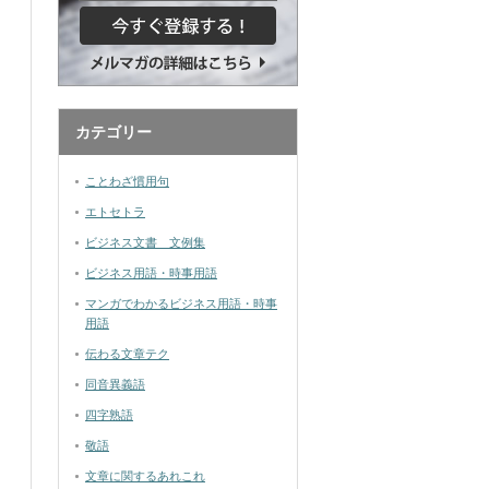
カテゴリー
ことわざ慣用句
エトセトラ
ビジネス文書 文例集
ビジネス用語・時事用語
マンガでわかるビジネス用語・時事
用語
伝わる文章テク
同音異義語
四字熟語
敬語
文章に関するあれこれ