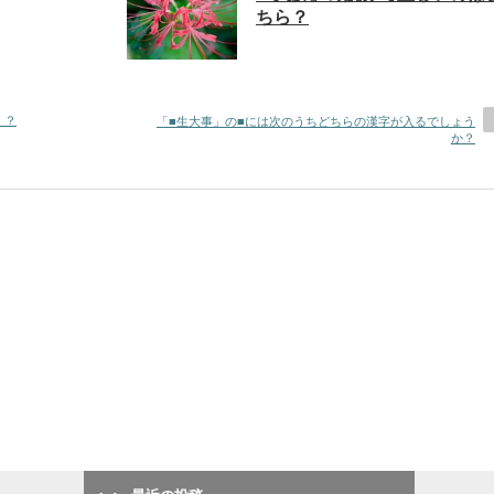
ちら？
」？
「■生大事」の■には次のうちどちらの漢字が入るでしょう
か？