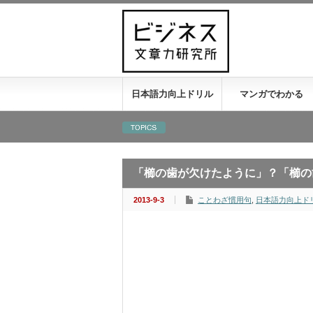
日本語力向上ドリル
マンガでわかる
「櫛の歯が欠けたように」？「櫛の
2013-9-3
ことわざ慣用句
,
日本語力向上ド