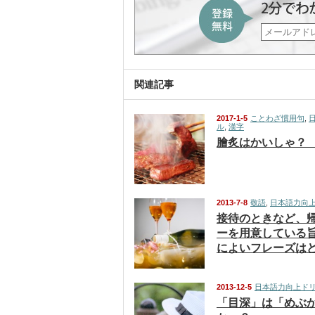
関連記事
2017-1-5
ことわざ慣用句
,
ル
,
漢字
膾炙はかいしゃ？
2013-7-8
敬語
,
日本語力向
接待のときなど、
ーを用意している
によいフレーズは
2013-12-5
日本語力向上ド
「目深」は「めぶ