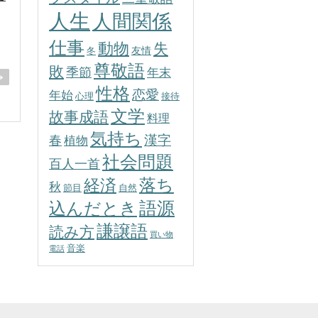
人生
人間関係
仕事
動物
失
友情
冬
尊敬語
敗
季節
年末
性格
恋愛
年始
心理
接待
文学
故事成語
料理
気持ち
春
漢字
植物
社会問題
百人一首
落ち
経済
秋
節目
自然
込んだとき
語源
謙譲語
読み方
買い物
音楽
電話