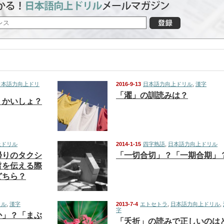
日本語力向上ドリ
2016-9-13
日本語力向上ドリル
,
漢字
「濯」の訓読みは？
 かいしょ？
上ドリル
2014-1-15
四字熟語
,
日本語力向上ドリル
帰りのタクシ
「一切合切」？「一期合期」
旨を伝える際
どちら？
リル
,
漢字
2013-7-4
エトセトラ
,
日本語力向上ドリル
,
字
か」？「まぶ
「夭折」の読みで正しいのは