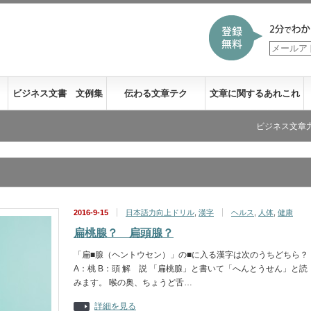
ビジネス文書 文例集
伝わる文章テク
文章に関するあれこれ
ビジネス文章力の新刊
2016-9-15
日本語力向上ドリル
,
漢字
ヘルス
,
人体
,
健康
扁桃腺？ 扁頭腺？
「扁■腺（ヘントウセン）」の■に入る漢字は次のうちどちら？
A：桃 B：頭 解 説 「扁桃腺」と書いて「へんとうせん」と読
みます。 喉の奥、ちょうど舌…
詳細を見る