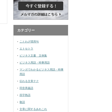
カテゴリー
ことわざ慣用句
エトセトラ
ビジネス文書 文例集
ビジネス用語・時事用語
マンガでわかるビジネス用語・時事
用語
伝わる文章テク
同音異義語
四字熟語
敬語
文章に関するあれこれ