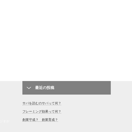
最近の投稿
サバを読むのサバって何？
フレーミング効果って何？
創業守成？ 創業育成？
ジオが